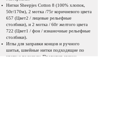
Нитки
Sheepjes Cotton 8
(100% хлопок,
50г/170м), 2 мотка /75г коричневого цвета
657 (Цвет2 / лицевые рельефные
столбики), и 2 мотка / 60г желтого цвета
722 (Цвет1 / фон / изнаночные рельефные
столбики).
Иглы для заправки концов и ручного
шитья, швейные нитки подходящие по
цвету к подкладу. Прототип связан
крючком 2.75 мм. При выборе большего
крючка приобретайте по 1
дополнительному мотку пряжи каждого
цвета.
Для подклада: отрез ткани около 30,5см
(35см шириной). Измерьте готовую сумку
перед покупкой ткани
Размер изделия:
Высота: 29см от центра дна до верхнего
края. Ширина в сложенном виде: 16см.
Высота с бутылкой внутри: 25см. Длина