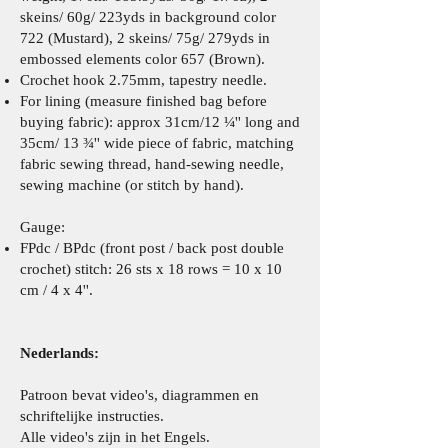
skeins/ 60g/ 223yds in background color
722 (Mustard), 2 skeins/ 75g/ 279yds in
embossed elements color 657 (Brown).
Crochet hook 2.75mm, tapestry needle.
For lining (measure finished bag before
buying fabric): approx 31cm/12 ¼'' long and
35cm/ 13 ¾'' wide piece of fabric, matching
fabric sewing thread, hand-sewing needle,
sewing machine (or stitch by hand).
Gauge:
FPdc / BPdc (front post / back post double
crochet) stitch: 26 sts x 18 rows = 10 x 10
cm / 4 x 4''.
Nederlands:
Patroon bevat video's, diagrammen en
schriftelijke instructies.
Alle video's zijn in het Engels.