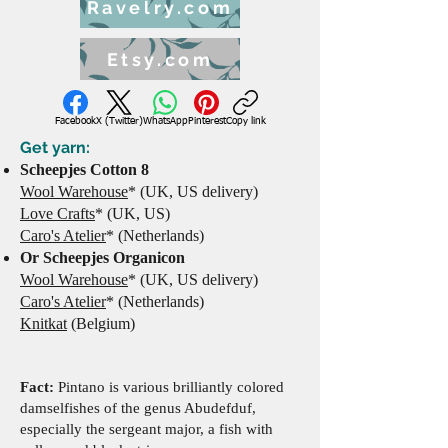
Ravelry.com
Etsy.com
Facebook
X (Twitter)
WhatsApp
Pinterest
Copy link
Get yarn:
Scheepjes Cotton 8
Wool Warehouse
* (UK, US delivery)
Love Crafts
* (UK, US)
Caro's Ate
lier
* (Netherlands)
Or Schee
pjes Organicon
Wool Wa
reh
ou
s
e
* (UK, US
delivery)
Caro's Atelier
* (Netherlands)
Knitkat
(Be
lgium)
Fact:
Pintano is various brilliantly colored
damselfishes of the genus Abudefduf,
especially the sergeant major, a fish with