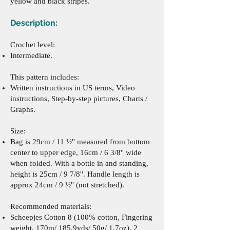
yellow and black stripes.
Description:
Crochet level:
Intermediate.
This pattern includes:
Written instructions in US terms,
Video
instructions,
Step-by-step pictures,
Charts /
Graphs.
Size:
Bag is 29cm / 11 ½'' measured from bottom
center to upper edge, 16cm / 6 3/8'' wide
when folded. With a bottle in and standing,
height is 25cm / 9 7/8''. Handle length is
approx 24cm / 9 ½'' (not stretched).
Recommended materials:
Scheepjes Cotton 8
(100% cotton, Fingering
weight, 170m/ 185.9yds/ 50g/ 1.7oz), 2